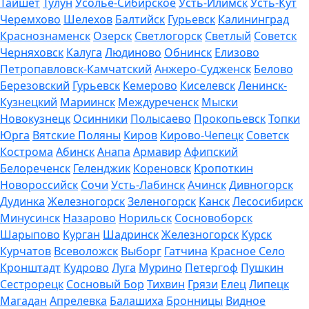
Тайшет
Тулун
Усолье-Сибирское
Усть-Илимск
Усть-Кут
Черемхово
Шелехов
Балтийск
Гурьевск
Калининград
Краснознаменск
Озерск
Светлогорск
Светлый
Советск
Черняховск
Калуга
Людиново
Обнинск
Елизово
Петропавловск-Камчатский
Анжеро-Судженск
Белово
Березовский
Гурьевск
Кемерово
Киселевск
Ленинск-
Кузнецкий
Мариинск
Междуреченск
Мыски
Новокузнецк
Осинники
Полысаево
Прокопьевск
Топки
Юрга
Вятские Поляны
Киров
Кирово-Чепецк
Советск
Кострома
Абинск
Анапа
Армавир
Афипский
Белореченск
Геленджик
Кореновск
Кропоткин
Новороссийск
Сочи
Усть-Лабинск
Ачинск
Дивногорск
Дудинка
Железногорск
Зеленогорск
Канск
Лесосибирск
Минусинск
Назарово
Норильск
Сосновоборск
Шарыпово
Курган
Шадринск
Железногорск
Курск
Курчатов
Всеволожск
Выборг
Гатчина
Красное Село
Кронштадт
Кудрово
Луга
Мурино
Петергоф
Пушкин
Сестрорецк
Сосновый Бор
Тихвин
Грязи
Елец
Липецк
Магадан
Апрелевка
Балашиха
Бронницы
Видное