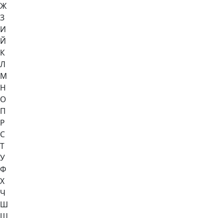
Ж
З
И
Й
К
Л
М
Н
О
П
Р
С
Т
У
Ф
Х
Ч
Ш
Щ