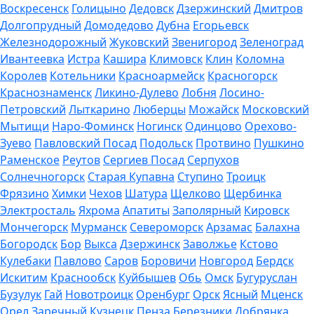
Воскресенск
Голицыно
Дедовск
Дзержинский
Дмитров
Долгопрудный
Домодедово
Дубна
Егорьевск
Железнодорожный
Жуковский
Звенигород
Зеленоград
Ивантеевка
Истра
Кашира
Климовск
Клин
Коломна
Королев
Котельники
Красноармейск
Красногорск
Краснознаменск
Ликино-Дулево
Лобня
Лосино-
Петровский
Лыткарино
Люберцы
Можайск
Московский
Мытищи
Наро-Фоминск
Ногинск
Одинцово
Орехово-
Зуево
Павловский Посад
Подольск
Протвино
Пушкино
Раменское
Реутов
Сергиев Посад
Серпухов
Солнечногорск
Старая Купавна
Ступино
Троицк
Фрязино
Химки
Чехов
Шатура
Щелково
Щербинка
Электросталь
Яхрома
Апатиты
Заполярный
Кировск
Мончегорск
Мурманск
Североморск
Арзамас
Балахна
Богородск
Бор
Выкса
Дзержинск
Заволжье
Кстово
Кулебаки
Павлово
Саров
Боровичи
Новгород
Бердск
Искитим
Краснообск
Куйбышев
Обь
Омск
Бугуруслан
Бузулук
Гай
Новотроицк
Оренбург
Орск
Ясный
Мценск
Орел
Заречный
Кузнецк
Пенза
Березники
Добрянка