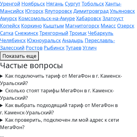
Уренгой
Ноябрьск
Нягань
Сургут
Тобольск
Ханты-
Мансийск
Югорск
Ялуторовск
Димитровград
Ульяновск
Амурск
Комсомольск-на-Амуре
Хабаровск
Златоуст
Копейск
Коркино
Кыштым
Магнитогорск
Миасс
Озерск
Сатка
Снежинск
Трехгорный
Троицк
Чебаркуль
Челябинск
Южноуральск
Анадырь
Переславль-
Залесский
Ростов
Рыбинск
Тутаев
Углич
Показать еще
Частые вопросы
Как подключить тариф от МегаФон в г. Каменск-
Уральский?
Сколько стоят тарифы МегаФон в г. Каменск-
Уральский?
Как выбрать подходящий тариф от МегаФон в
г. Каменск-Уральский?
Как проверить, подключен ли мой адрес к сети
МегаФон?