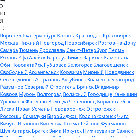
Э
Ю
Я
〉
Воронеж
Екатеринбург
Казань
Краснодар
Красноярск
Москва
Нижний Новгород
Новосибирск
Ростов-на-Дону
Самара
Тюмень
Ярославль
Санкт-Петербург
Пермь
Рязань
Уфа
Алейск
Барнаул
Бийск
Заринск
Камень-на-
Оби
Новоалтайск
Рубцовск
Белогорск
Благовещенск
Свободный
Архангельск
Коряжма
Мирный
Новодвинск
Северодвинск
Астрахань
Ахтубинск
Знаменск
Белгород
Разумное
Северный
Строитель
Брянск
Владимир
Ковров
Муром
Волгоград
Волжский
Городище
Камышин
Урюпинск
Фролово
Вологда
Череповец
Борисоглебск
Лиски
Новая Усмань
Нововоронеж
Острогожск
Россошь
Семилуки
Биробиджан
Краснокаменск
Чита
Вичуга
Иваново
Кинешма
Кохма
Тейково
Фурманов
Шуя
Ангарск
Братск
Зима
Иркутск
Нижнеудинск
Саянск