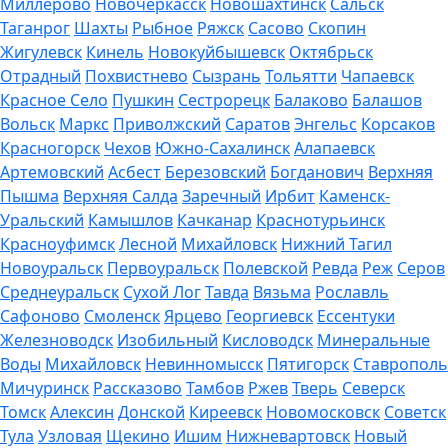
Миллерово
Новочеркасск
Новошахтинск
Сальск
Таганрог
Шахты
Рыбное
Ряжск
Сасово
Скопин
Жигулевск
Кинель
Новокуйбышевск
Октябрьск
Отрадный
Похвистнево
Сызрань
Тольятти
Чапаевск
Красное Село
Пушкин
Сестрорецк
Балаково
Балашов
Вольск
Маркс
Приволжский
Саратов
Энгельс
Корсаков
Красногорск
Чехов
Южно-Сахалинск
Алапаевск
Артемовский
Асбест
Березовский
Богданович
Верхняя
Пышма
Верхняя Салда
Заречный
Ирбит
Каменск-
Уральский
Камышлов
Качканар
Краснотурьинск
Красноуфимск
Лесной
Михайловск
Нижний Тагил
Новоуральск
Первоуральск
Полевской
Ревда
Реж
Серов
Среднеуральск
Сухой Лог
Тавда
Вязьма
Рославль
Сафоново
Смоленск
Ярцево
Георгиевск
Ессентуки
Железноводск
Изобильный
Кисловодск
Минеральные
Воды
Михайловск
Невинномысск
Пятигорск
Ставрополь
Мичуринск
Рассказово
Тамбов
Ржев
Тверь
Северск
Томск
Алексин
Донской
Киреевск
Новомосковск
Советск
Тула
Узловая
Щекино
Ишим
Нижневартовск
Новый