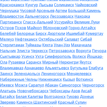
Краснокамск
Кунгур
Лысьва
Соликамск
Чайковский
Чернушка
Чусовой
Арсеньев
Артем
Большой Камень
Владивосток
Дальнегорск
Лесозаводск
Находка
Партизанск
Спасск-Дальний
Уссурийск
Великие Луки
Остров
Псков
Майкоп
Яблоновский
Горно-Алтайск
Белебей
Белорецк
Бирск
Дюртюли
Ишимбай
Кумертау
Мелеуз
Нефтекамск
Октябрьский
Салават
Сибай
Стерлитамак
Туймазы
Кяхта
Улан-Удэ
Махачкала
Нальчик
Элиста
Черкесск
Петрозаводск
Воркута
Печора
Сыктывкар
Усинск
Ухта
Симферополь
Волжск
Йошкар-
Ола
Рузаевка
Саранск
Мирный
Нерюнгри
Якутск
Владикавказ
Азнакаево
Альметьевск
Бугульма
Елабуга
Заинск
Зеленодольск
Лениногорск
Менделеевск
Набережные Челны
Нижнекамск
Кызыл
Воткинск
Ижевск
Можга
Сарапул
Абакан
Саяногорск
Черногорск
Алатырь
Новочебоксарск
Чебоксары
Азов
Аксай
Батайск
Белая Калитва
Волгодонск
Гуково
Донецк
Зверево
Каменск-Шахтинский
Красный Сулин